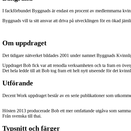
I fackförbundet Byggnads är endast en procent av medlemmarna kvinnor
Byggnads vill ta sitt ansvar att driva på utvecklingen för en ökad jämli
Om uppdraget
Det tidigare nätverket bildades 2001 under namnet Byggnads Kvinnli
Uppdraget Bob fick var att renodla verksamheten och ta fram en överg
Det hela ledde till att Bob tog fram ett helt nytt utseende för det kvinn
Utförande
Decent Work uppdraget består av en serie publikationer som utkomme
Hösten 2013 producerade Bob ett mer omfattande utgåva som sammanfa
Från svenska till thai.
Typsnitt och färger