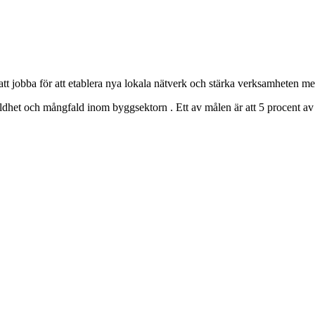
tt jobba för att etablera nya lokala nätverk och stärka verksamheten m
ställdhet och mångfald inom byggsektorn . Ett av målen är att 5 proce