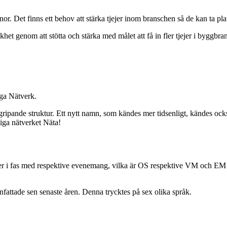
. Det finns ett behov att stärka tjejer inom branschen så de kan ta pla
khet genom att stötta och stärka med målet att få in fler tjejer i byggbra
ga Nätverk.
ripande struktur. Ett nytt namn, som kändes mer tidsenligt, kändes ock
liga nätverket Näta!
r i fas med respektive evenemang, vilka är OS respektive VM och EM i
ttade sen senaste åren. Denna trycktes på sex olika språk.