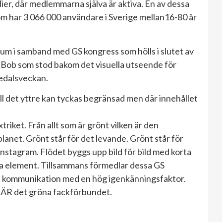
dier, där medlemmarna själva är aktiva. En av dessa
som har 3 066 000 användare i Sverige mellan16-80 år
um i samband med GS kongress som hölls i slutet av
r Bob som stod bakom det visuella utseende för
edalsveckan.
ll det yttre kan tyckas begränsad men där innehållet
iket. Från allt som är grönt vilken är den
anet. Grönt står för det levande. Grönt står för
Instagram. Flödet byggs upp bild för bild med korta
a element. Tillsammans förmedlar dessa GS
kt kommunikation med en hög igenkänningsfaktor.
S ÄR det gröna fackförbundet.