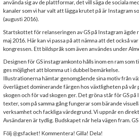
använda sig av de plattformar, det vill säga de sociala me
kanaler som vi har valt att lägga krutet på är Instagram 
(augusti 2016).
Startskottet för relanseringen av GS på Instagram ägde r
maj 2016. Här kan vi passa på att nämna att det också va
kongressen. Ett bildspråk som även användes under Alm
Designen för GS instagramkonto hålls inom en ram som ti
ges möjlighet att blomma ut i dubbel bemärkelse.
Illustrationerna hämtar genomgående sina motiv från växtr
överlägset dominerande färgen hos växtligheten på vår pl
skogen och för vad skogen ger. Det gröna står för GS på 
texter, som på samma gång fungerar som bärande visuell
verksamhet och fackliga värdegrund. Vi uppnår en dire
Avsändaren är tydlig. Budskapet når hela vägen fram. G
Följ @gsfacket! Kommentera! Gilla! Dela!