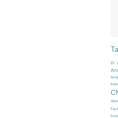
Ta
6f
An
Avta
bok
C
dipl
Fac
Fon