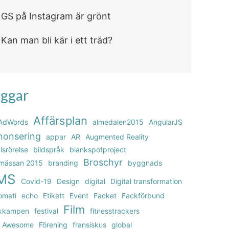
GS på Instagram är grönt
Kan man bli kär i ett träd?
ggar
Affärsplan
AdWords
almedalen2015
AngularJS
nonsering
appar
AR
Augmented Reality
lsrörelse
bildspråk
blankspotproject
Broschyr
mässan 2015
branding
byggnads
MS
Covid-19
Design
digital
Digital transformation
omati
echo
Etikett
Event
Facket
Fackförbund
Film
kkampen
festival
fitnesstrackers
t Awesome
Förening
fransiskus
global