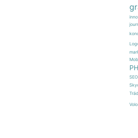
gr
inno
jour
kon
Log
mar
Mob
P
SEO
Sky
Trä
Volo