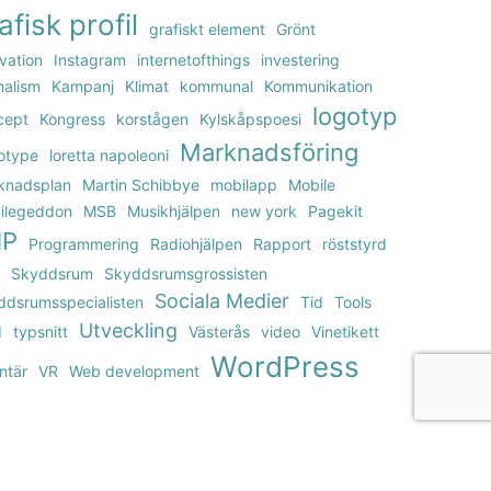
afisk profil
grafiskt element
Grönt
vation
Instagram
internetofthings
investering
nalism
Kampanj
Klimat
kommunal
Kommunikation
logotyp
cept
Kongress
korstågen
Kylskåpspoesi
Marknadsföring
otype
loretta napoleoni
knadsplan
Martin Schibbye
mobilapp
Mobile
ilegeddon
MSB
Musikhjälpen
new york
Pagekit
HP
Programmering
Radiohjälpen
Rapport
röststyrd
Skyddsrum
Skyddsrumsgrossisten
Sociala Medier
ddsrumsspecialisten
Tid
Tools
Utveckling
d
typsnitt
Västerås
video
Vinetikett
WordPress
ntär
VR
Web development