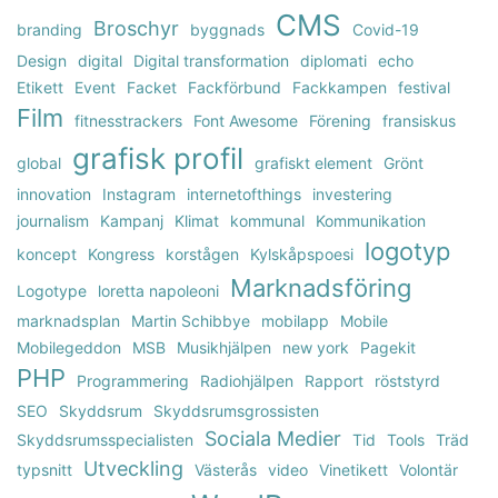
CMS
Broschyr
branding
byggnads
Covid-19
Design
digital
Digital transformation
diplomati
echo
Etikett
Event
Facket
Fackförbund
Fackkampen
festival
Film
fitnesstrackers
Font Awesome
Förening
fransiskus
grafisk profil
global
grafiskt element
Grönt
innovation
Instagram
internetofthings
investering
journalism
Kampanj
Klimat
kommunal
Kommunikation
logotyp
koncept
Kongress
korstågen
Kylskåpspoesi
Marknadsföring
Logotype
loretta napoleoni
marknadsplan
Martin Schibbye
mobilapp
Mobile
Mobilegeddon
MSB
Musikhjälpen
new york
Pagekit
PHP
Programmering
Radiohjälpen
Rapport
röststyrd
SEO
Skyddsrum
Skyddsrumsgrossisten
Sociala Medier
Skyddsrumsspecialisten
Tid
Tools
Träd
Utveckling
typsnitt
Västerås
video
Vinetikett
Volontär