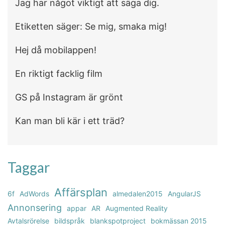
Jag har något viktigt att säga dig.
Etiketten säger: Se mig, smaka mig!
Hej då mobilappen!
En riktigt facklig film
GS på Instagram är grönt
Kan man bli kär i ett träd?
Taggar
Affärsplan
6f
AdWords
almedalen2015
AngularJS
Annonsering
appar
AR
Augmented Reality
Avtalsrörelse
bildspråk
blankspotproject
bokmässan 2015