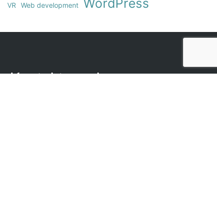
WordPress
VR
Web development
Kontakta oss!
Bob Reklambyrå
Mosebacke Torg 6
116 46
Stockholm
08-643 21 21
Följ oss!
Facebook