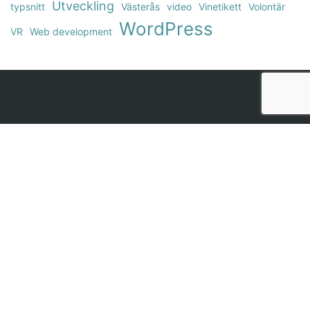
Utveckling
typsnitt
Västerås
video
Vinetikett
Volontär
WordPress
VR
Web development
Kontakta oss!
Bob Reklambyrå
Mosebacke Torg 6
116 46
Stockholm
08-643 21 21
Följ oss!