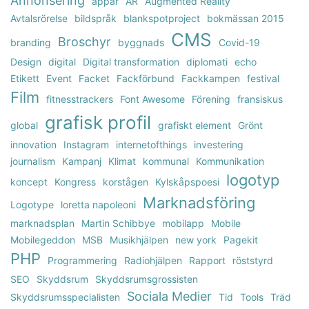
Annonsering
appar
AR
Augmented Reality
Avtalsrörelse
bildspråk
blankspotproject
bokmässan 2015
CMS
Broschyr
branding
byggnads
Covid-19
Design
digital
Digital transformation
diplomati
echo
Etikett
Event
Facket
Fackförbund
Fackkampen
festival
Film
fitnesstrackers
Font Awesome
Förening
fransiskus
grafisk profil
global
grafiskt element
Grönt
innovation
Instagram
internetofthings
investering
journalism
Kampanj
Klimat
kommunal
Kommunikation
logotyp
koncept
Kongress
korstågen
Kylskåpspoesi
Marknadsföring
Logotype
loretta napoleoni
marknadsplan
Martin Schibbye
mobilapp
Mobile
Mobilegeddon
MSB
Musikhjälpen
new york
Pagekit
PHP
Programmering
Radiohjälpen
Rapport
röststyrd
SEO
Skyddsrum
Skyddsrumsgrossisten
Sociala Medier
Skyddsrumsspecialisten
Tid
Tools
Träd